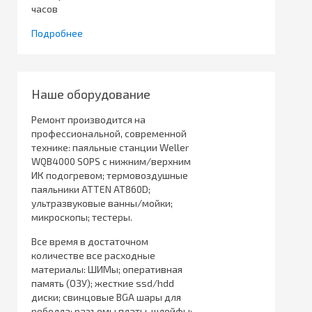
часов
Подробнее
Наше оборудование
Ремонт производится на
профессиональной, современной
технике: паяльные станции Weller
WQB4000 SOPS с нижним/верхним
ИК подогревом; термовоздушные
паяльники ATTEN AT860D;
ультразвуковые ванны/мойки;
микроскопы; тестеры.
Все время в достаточном
количестве все расходные
материалы: ШИМы; оперативная
память (ОЗУ); жесткие ssd/hdd
диски; свинцовые BGA шары для
реболла; разъемы платы, шлейфы;